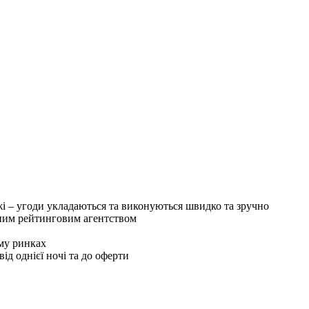
ржі – угоди укладаються та виконуються швидко та зручно
тним рейтинговим агентством
ому ринках
ід однієї ночі та до оферти