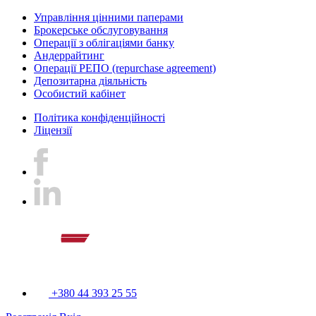
Управління цінними паперами
Брокерське обслуговування
Операції з облігаціями банку
Андеррайтинг
Операції РЕПО (repurchase agreement)
Депозитарна діяльність
Особистий кабінет
Політика конфіденційності
Ліцензії
+380 44 393 25 55