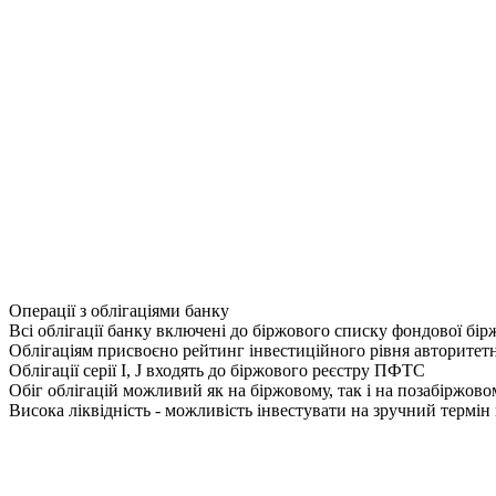
Операції з облігаціями банку
Всі облігації банку включені до біржового списку фондової бі
Облігаціям присвоєно рейтинг інвестиційного рівня авторите
Облігації серії I, J входять до біржового реєстру ПФТС
Обіг облігацій можливий як на біржовому, так і на позабіржов
Висока ліквідність - можливість інвестувати на зручний термін в